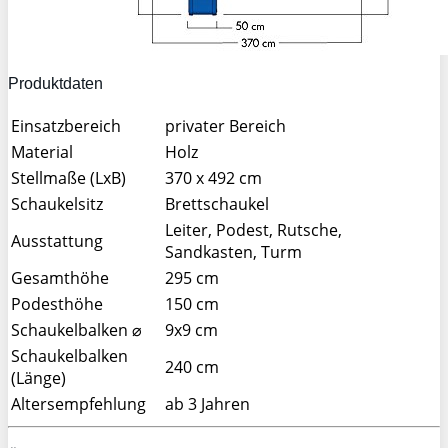
Produktdaten
Einsatzbereich
privater Bereich
Material
Holz
Stellmaße (LxB)
370 x 492 cm
Schaukelsitz
Brettschaukel
Leiter, Podest, Rutsche,
Ausstattung
Sandkasten, Turm
Gesamthöhe
295 cm
Podesthöhe
150 cm
Schaukelbalken ⌀
9x9 cm
Schaukelbalken
240 cm
(Länge)
Altersempfehlung
ab 3 Jahren