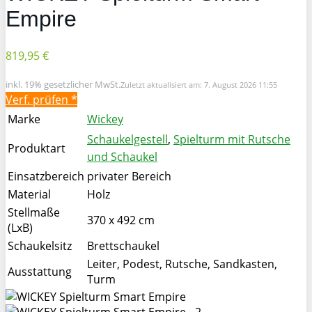
Empire
819,95 €
inkl. 19% gesetzlicher MwSt.
Zuletzt aktualisiert am: 7. August 2026 11:55
Verf. prüfen *
Marke
Wickey
Schaukelgestell
,
Spielturm mit Rutsche
Produktart
und Schaukel
Einsatzbereich
privater Bereich
Material
Holz
Stellmaße
370 x 492 cm
(LxB)
Schaukelsitz
Brettschaukel
Leiter, Podest, Rutsche, Sandkasten,
Ausstattung
Turm