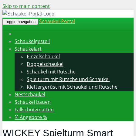
Skip to main content
Schaukel-Portal
Toggle navigation
Schaukelgestell
Schaukelart
Einzelschaukel
Doppelschaukel
Schaukel mit Rutsche
Spielturm mit Rutsche und Schaukel
Klettergerüst mit Schaukel und Rutsche
Nestschaukel
Schaukel bauen
Fallschutzmatten
% Angebote %
WICKEY Spielturm Smart