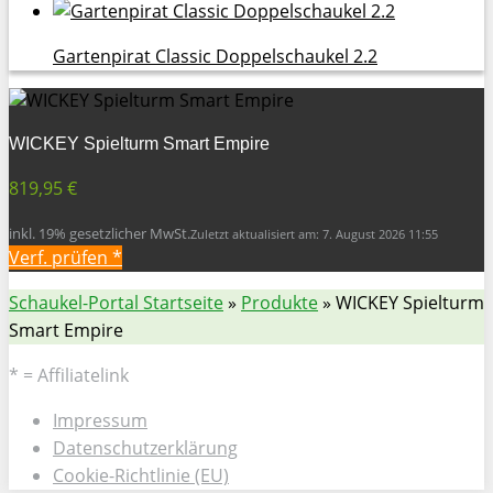
Gartenpirat Classic Doppelschaukel 2.2
WICKEY Spielturm Smart Empire
819,95 €
inkl. 19% gesetzlicher MwSt.
Zuletzt aktualisiert am: 7. August 2026 11:55
Verf. prüfen *
Schaukel-Portal Startseite
»
Produkte
»
WICKEY Spielturm
Smart Empire
* = Affiliatelink
Impressum
Datenschutzerklärung
Cookie-Richtlinie (EU)