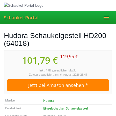
Skip
to
main
Schaukel-Portal
Toggl
content
navig
Hudora Schaukelgestell HD200
(64018)
119,95 €
101,79 €
inkl. 19% gesetzlicher MwSt.
Zuletzt aktualisiert am: 6. August 2026 23:41
Jetzt bei Amazon ansehen *
Marke
Hudora
Produktart
Einzelschaukel
,
Schaukelgestell
Einsatzbereich
privater Bereich