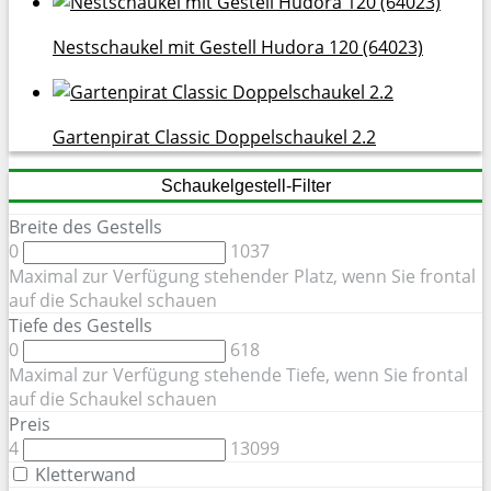
Nestschaukel mit Gestell Hudora 120 (64023)
Gartenpirat Classic Doppelschaukel 2.2
Schaukelgestell-Filter
Breite des Gestells
0
1037
Maximal zur Verfügung stehender Platz, wenn Sie frontal
auf die Schaukel schauen
Tiefe des Gestells
0
618
Maximal zur Verfügung stehende Tiefe, wenn Sie frontal
auf die Schaukel schauen
Preis
4
13099
Kletterwand