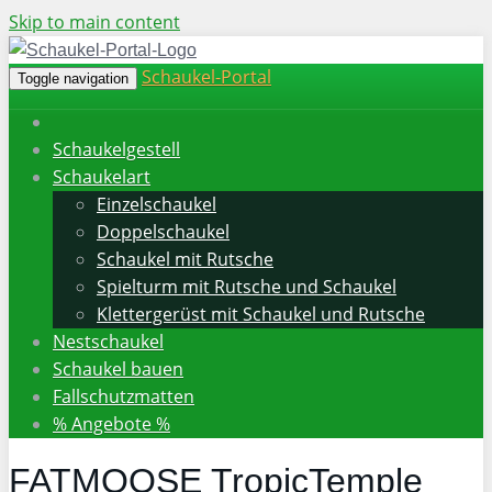
Skip to main content
Schaukel-Portal
Toggle navigation
Schaukelgestell
Schaukelart
Einzelschaukel
Doppelschaukel
Schaukel mit Rutsche
Spielturm mit Rutsche und Schaukel
Klettergerüst mit Schaukel und Rutsche
Nestschaukel
Schaukel bauen
Fallschutzmatten
% Angebote %
FATMOOSE TropicTemple