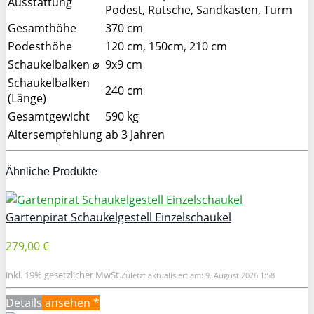
Ausstattung
Podest, Rutsche, Sandkasten, Turm
Gesamthöhe
370 cm
Podesthöhe
120 cm, 150cm, 210 cm
Schaukelbalken ⌀
9x9 cm
Schaukelbalken
240 cm
(Länge)
Gesamtgewicht
590 kg
Altersempfehlung
ab 3 Jahren
Ähnliche Produkte
Gartenpirat Schaukelgestell Einzelschaukel
279,00 €
inkl. 19% gesetzlicher MwSt.
Zuletzt aktualisiert am: 9. August 2026 1:58
Details
ansehen *