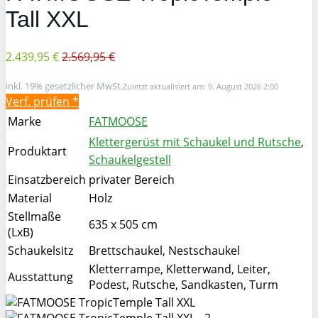
Tall XXL
2.439,95 €
2.569,95 €
inkl. 19% gesetzlicher MwSt.
Zuletzt aktualisiert am: 9. August 2026 2:00
Verf. prüfen *
Marke
FATMOOSE
Klettergerüst mit Schaukel und Rutsche
,
Produktart
Schaukelgestell
Einsatzbereich
privater Bereich
Material
Holz
Stellmaße
635 x 505 cm
(LxB)
Schaukelsitz
Brettschaukel, Nestschaukel
Kletterrampe, Kletterwand, Leiter,
Ausstattung
Podest, Rutsche, Sandkasten, Turm