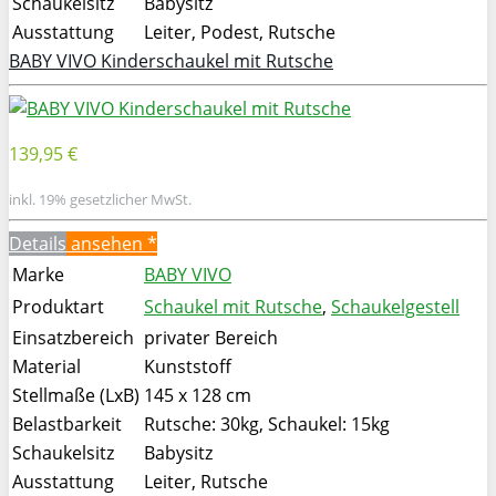
Schaukelsitz
Babysitz
Ausstattung
Leiter, Podest, Rutsche
BABY VIVO Kinderschaukel mit Rutsche
139,95 €
inkl. 19% gesetzlicher MwSt.
Details
ansehen *
Marke
BABY VIVO
Produktart
Schaukel mit Rutsche
,
Schaukelgestell
Einsatzbereich
privater Bereich
Material
Kunststoff
Stellmaße (LxB)
145 x 128 cm
Belastbarkeit
Rutsche: 30kg, Schaukel: 15kg
Schaukelsitz
Babysitz
Ausstattung
Leiter, Rutsche