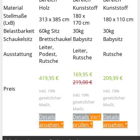
Material
Holz
Kunststoff
Kunststoff
Stellmaße
180 x
313 x 385 cm
180 x 110 cm
(LxB)
170 cm
Belastbarkeit
60kg Sitz
30kg
30kg
Schaukelsitz
Brettschaukel
Babysitz
Babysitz
Leiter,
Leiter,
Ausstattung
Podest,
Rutsche
Rutsche
Rutsche
169,95 €
419,95 €
209,99 €
219,00 €
Preis
inkl. 19%
inkl. 19%
inkl. 19%
gesetzlicher
gesetzlicher
gesetzlicher
MwSt.
MwSt.
MwSt.
Details
Details
Verf.
Details
ansehen *
prüfen *
ansehen *