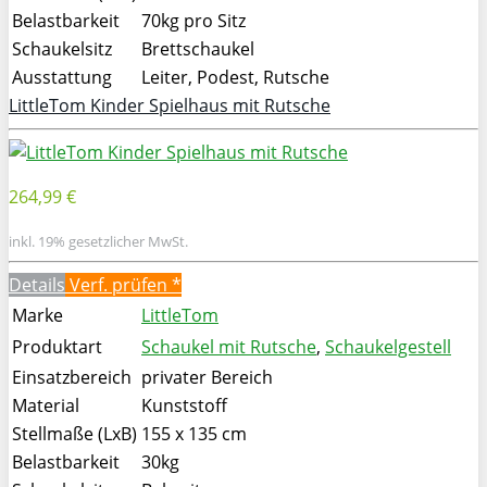
Belastbarkeit
70kg pro Sitz
Schaukelsitz
Brettschaukel
Ausstattung
Leiter, Podest, Rutsche
LittleTom Kinder Spielhaus mit Rutsche
264,99 €
inkl. 19% gesetzlicher MwSt.
Details
Verf. prüfen *
Marke
LittleTom
Produktart
Schaukel mit Rutsche
,
Schaukelgestell
Einsatzbereich
privater Bereich
Material
Kunststoff
Stellmaße (LxB)
155 x 135 cm
Belastbarkeit
30kg