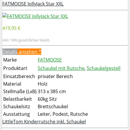
FATMOOSE JollyJack Star XXL
419,95 €
inkl. 19% gesetzlicher MwSt.
Details
ansehen *
Marke
FATMOOSE
Produktart
Schaukel mit Rutsche
,
Schaukelgestell
Einsatzbereich
privater Bereich
Material
Holz
Stellmaße (LxB)
313 x 385 cm
Belastbarkeit
60kg Sitz
Schaukelsitz
Brettschaukel
Ausstattung
Leiter, Podest, Rutsche
LittleTom Kinderrutsche inkl. Schaukel