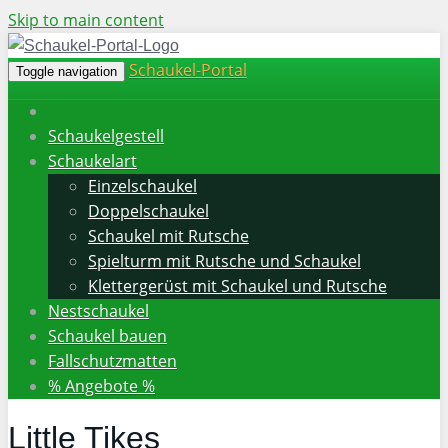
Skip to main content
Schaukel-Portal
Toggle navigation
Schaukelgestell
Schaukelart
Einzelschaukel
Doppelschaukel
Schaukel mit Rutsche
Spielturm mit Rutsche und Schaukel
Klettergerüst mit Schaukel und Rutsche
Nestschaukel
Schaukel bauen
Fallschutzmatten
% Angebote %
Little Tikes