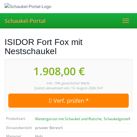
Skip
to
main
Schaukel-Portal
Toggl
content
navig
ISIDOR Fort Fox mit
Nestschaukel
1.908,00 €
inkl. 19% gesetzlicher MwSt.
Zuletzt aktualisiert am: 10. August 2026 3:47
Verf. prüfen *
Produktart
Klettergerüst mit Schaukel und Rutsche
,
Schaukelgestell
Einsatzbereich
privater Bereich
Material
Holz