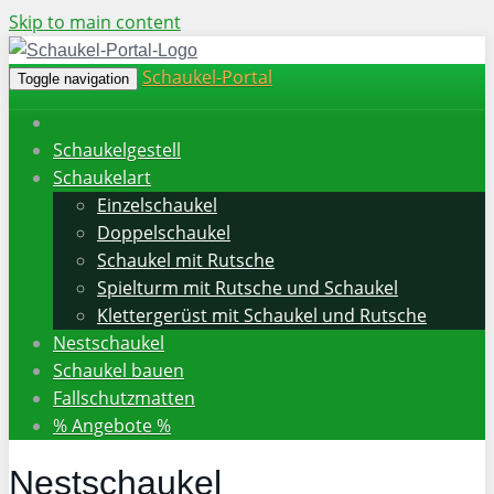
Skip to main content
Schaukel-Portal
Toggle navigation
Schaukelgestell
Schaukelart
Einzelschaukel
Doppelschaukel
Schaukel mit Rutsche
Spielturm mit Rutsche und Schaukel
Klettergerüst mit Schaukel und Rutsche
Nestschaukel
Schaukel bauen
Fallschutzmatten
% Angebote %
Nestschaukel