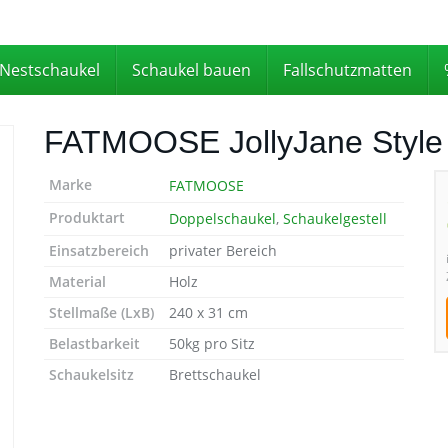
Nestschaukel
Schaukel bauen
Fallschutzmatten
FATMOOSE JollyJane Style
Marke
FATMOOSE
Produktart
Doppelschaukel
,
Schaukelgestell
Einsatzbereich
privater Bereich
Material
Holz
Stellmaße (LxB)
240 x 31 cm
Belastbarkeit
50kg pro Sitz
Schaukelsitz
Brettschaukel